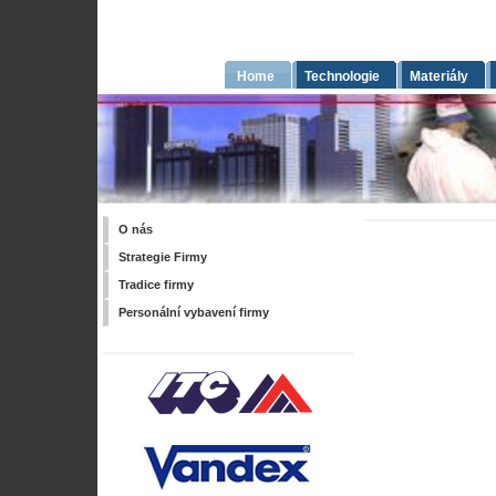
Home
Technologie
Materiály
O nás
Strategie Firmy
Tradice firmy
Personální vybavení firmy